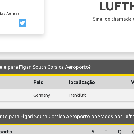
LUFT
ias Aéreas
Sinal de chamada 
e e para Figari South Corsica Aeroporto?
País
localização
V
Germany
Frankfurt
 para Figari South Corsica Aeroporto operados por Luft
porto
S
T
Q