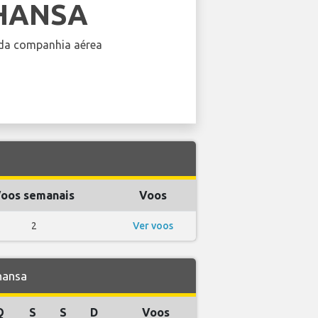
HANSA
da companhia aérea
oos semanais
Voos
2
Ver voos
hansa
Q
S
S
D
Voos