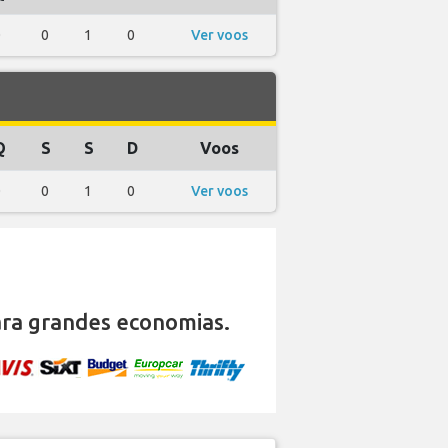
0
0
1
0
Ver voos
Q
S
S
D
Voos
0
0
1
0
Ver voos
ra grandes economias.