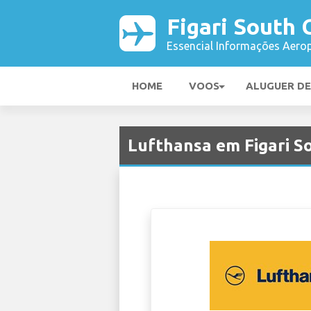
Figari South 
Essencial Informações Aerop
HOME
VOOS
ALUGUER D
Lufthansa em Figari S