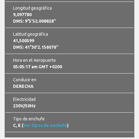
Longitud geográfica
9,097780
DMS: 9°5'52.008828''
Latitud geográfica
41,500599
DMS: 41°30'2.156076''
Hora en el Aeropuerto
05:05:18 am GMT +0200
Conducir en
DERECHA
Electricidad
230V/50Hz
Tipo de enchufe
C, E (
Ver tipos de enchufe
)