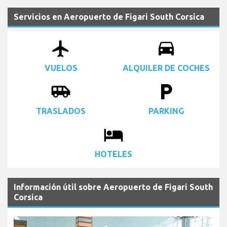
Servicios en Aeropuerto de Figari South Corsica
airplanemode_active
drive_eta
VUELOS
ALQUILER DE COCHES
airport_shuttle
local_parking
TRASLADOS
PARKING
local_hotel
HOTELES
Información útil sobre Aeropuerto de Figari South
Corsica