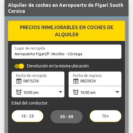
Alquiler de coches en Aeropuerto de Figari South
Corsica
PRECIOS INMEJORABLES EN COCHES DE
ALQUILER
Lugar de recogida
Devolución en la misma ubicación
Fecha de recogida
Fecha de regreso
Edad del conductor:
18 - 29
70+
30 - 69