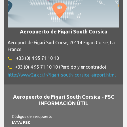
Aeropuerto de Figari South Corsica
Aeroport de Figari Sud Corse, 20114 Figari Corse, La
France
+33 (0) 4 95 71 10 10
phone
+33 (0) 4 95 71 10 10 (Perdido y encontrado)
phone
http://www.2a.cci.fr/figari-south-corsica-airport.html
Aeropuerto de Figari South Corsica - FSC
INFORMACIÓN ÚTIL
Códigos de aeropuerto
IATA: FSC