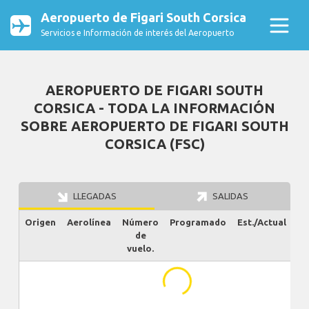
Aeropuerto de Figari South Corsica
Servicios e Información de interés del Aeropuerto
AEROPUERTO DE FIGARI SOUTH
CORSICA - TODA LA INFORMACIÓN
SOBRE AEROPUERTO DE FIGARI SOUTH
CORSICA (FSC)
LLEGADAS
SALIDAS
Origen
Aerolínea
Número
Programado
Est./Actual
Es
de
vuelo.
...