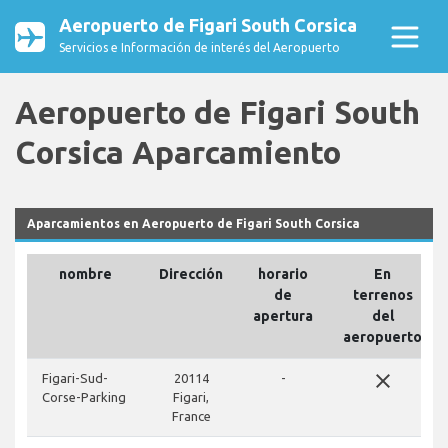
Aeropuerto de Figari South Corsica
Servicios e Información de interés del Aeropuerto
Aeropuerto de Figari South
Corsica Aparcamiento
Aparcamientos en Aeropuerto de Figari South Corsica
nombre
Dirección
horario
En
de
terrenos
apertura
del
aeropuerto
close
Figari-Sud-
20114
-
Corse-Parking
Figari,
France