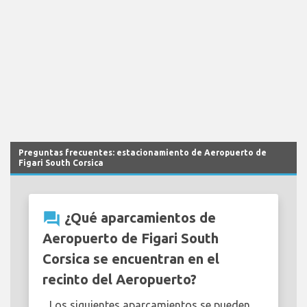
Preguntas frecuentes: estacionamiento de Aeropuerto de
Figari South Corsica
question_answer
¿Qué aparcamientos de
Aeropuerto de Figari South
Corsica se encuentran en el
recinto del Aeropuerto?
Los siguientes aparcamientos se pueden