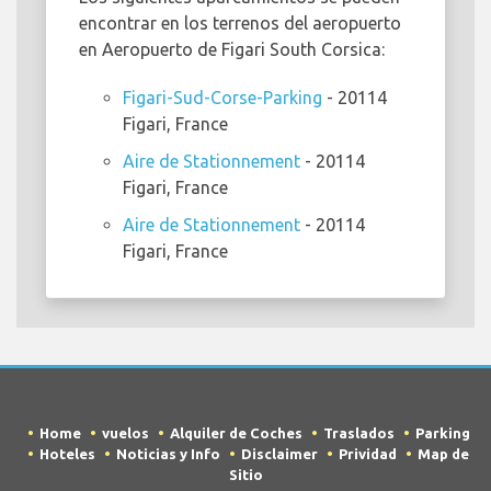
encontrar en los terrenos del aeropuerto
en Aeropuerto de Figari South Corsica:
Figari-Sud-Corse-Parking
- 20114
Figari, France
Aire de Stationnement
- 20114
Figari, France
Aire de Stationnement
- 20114
Figari, France
Home
vuelos
Alquiler de Coches
Traslados
Parking
Hoteles
Noticias y Info
Disclaimer
Prividad
Map de
Sitio