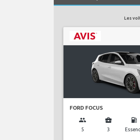
Les voi
FORD FOCUS
group
business_center
local_gas_station
5
3
Essen