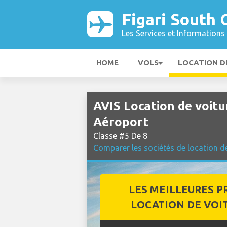
Figari South 
Les Services et Informations 
HOME
VOLS
LOCATION D
AVIS Location de voitu
Aéroport
Classe #5 De 8
Comparer les sociétés de location de
LES MEILLEURES P
LOCATION DE VOI