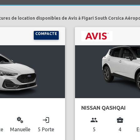
tures de location disponibles de Avis à Figari South Corsica Aéropo
COMPACTE
NISSAN QASHQAI
miscellaneous_services
login
group
business_center
ce
Manuelle
5 Porte
5
4
E