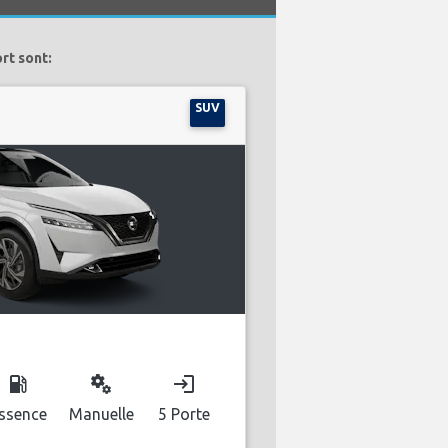
rt sont:
SUV
local_gas_station
miscellaneous_services
login
ssence
Manuelle
5 Porte