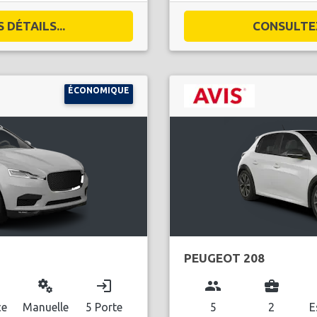
DÉTAILS...
CONSULTEZ
ÉCONOMIQUE
PEUGEOT 208
miscellaneous_services
login
group
business_center
ce
Manuelle
5 Porte
5
2
E