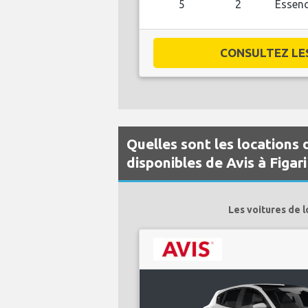
5
2
Essen
CONSULTEZ LES 
Quelles sont les locations 
disponibles de Avis à Figar
Les voitures de l