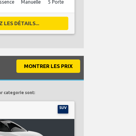
ssence
Manuelle
5 Porte
 LES DÉTAILS...
MONTRER LES PRIX
ar categorie sont:
SUV