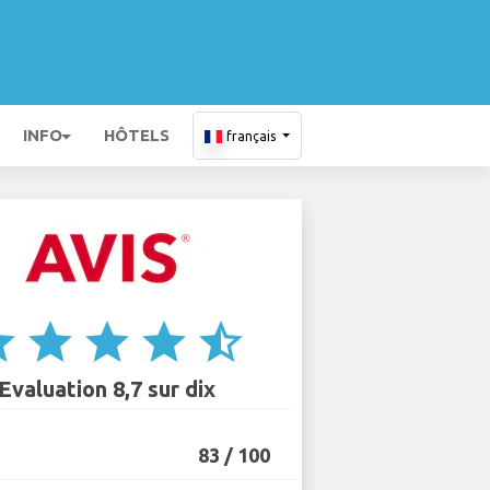
INFO
HÔTELS
français
ar
star
star
star
star_half
Evaluation 8,7 sur dix
83 / 100