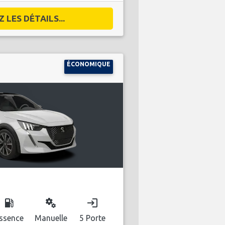
 LES DÉTAILS...
ÉCONOMIQUE
local_gas_station
miscellaneous_services
login
ssence
Manuelle
5 Porte