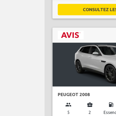
CONSULTEZ LES 
PEUGEOT 2008
group
business_center
local_gas_station
5
2
Essen