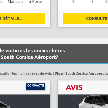
ce
Manuelle
5 Porte
4
2
E
DÉTAILS...
CONSULTEZ
de voitures les moins chères
i South Corsica Aéroport?
ocation les moins chères de Avis à Figari South Corsica Aéroport p
COMPACTE