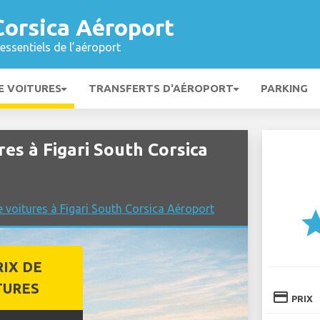
Corsica Aéroport
essentiels de l’aéroport
E VOITURES
TRANSFERTS D'AÉROPORT
PARKING
res à Figari South Corsica
 voitures à Figari South Corsica Aéroport
st
RIX DE
TURES
credit_card
PRIX