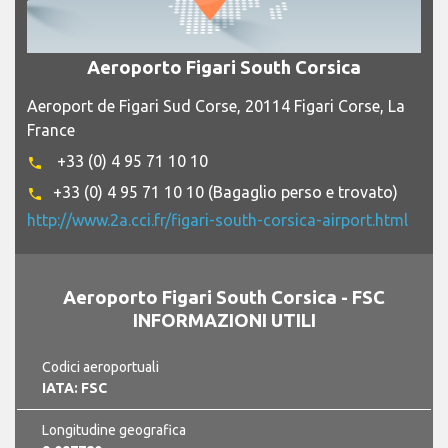
Aeroporto Figari South Corsica
Aeroport de Figari Sud Corse, 20114 Figari Corse, La
France
+33 (0) 4 95 71 10 10
phone
+33 (0) 4 95 71 10 10 (Bagaglio perso e trovato)
phone
http://www.2a.cci.fr/figari-south-corsica-airport.html
Aeroporto Figari South Corsica - FSC
INFORMAZIONI UTILI
Codici aeroportuali
IATA: FSC
Longitudine geografica