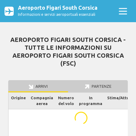
Aeroporto Figari South Corsica
Informazioni e servizi aeroportuali essenziali
AEROPORTO FIGARI SOUTH CORSICA -
TUTTE LE INFORMAZIONI SU
AEROPORTO FIGARI SOUTH CORSICA
(FSC)
ARRIVI
PARTENZE
Origine
Compagnia
Numero
In
Stima/Attuale
aerea
del volo
programma
...