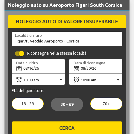
Noleggio auto su Aeroporto Figari South Corsica
NOLEGGIO AUTO DI VALORE INSUPERABILE
Località di ritiro
Riconsegna nella stessa località
Data di ritiro
Data di riconsegna
Età del guidatore:
18 - 29
70+
30 - 69
CERCA