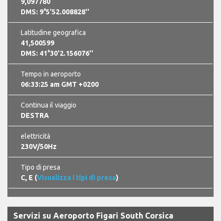
9,097780
DMS: 9°5'52.008828''
Latitudine geografica
41,500599
DMS: 41°30'2.156076''
Tempo in aeroporto
06:33:26 am GMT +0200
Continua il viaggio
DESTRA
elettricità
230V/50Hz
Tipo di presa
C, E (
Visualizza i tipi di presa
)
Servizi su Aeroporto Figari South Corsica