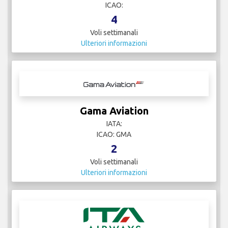
ICAO:
4
Voli settimanali
Ulteriori informazioni
Gama Aviation
IATA:
ICAO: GMA
2
Voli settimanali
Ulteriori informazioni