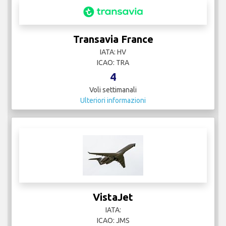
Transavia France
IATA: HV
ICAO: TRA
4
Voli settimanali
Ulteriori informazioni
VistaJet
IATA:
ICAO: JMS