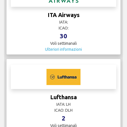
ITA Airways
IATA:
ICAO:
30
Voli settimanali
Ulteriori informazioni
Lufthansa
IATA: LH
ICAO: DLH
2
Voli settimanali