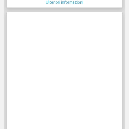
Ulteriori informazioni