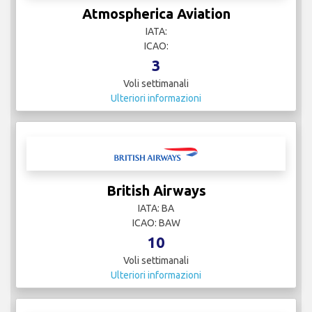
Atmospherica Aviation
IATA:
ICAO:
3
Voli settimanali
Ulteriori informazioni
British Airways
IATA: BA
ICAO: BAW
10
Voli settimanali
Ulteriori informazioni