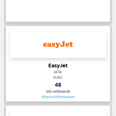
EasyJet
IATA:
ICAO:
48
Voli settimanali
Ulteriori informazioni