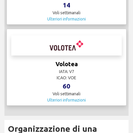
14
Voli settimanali
Ulteriori informazioni
Volotea
IATA: V7
ICAO: VOE
60
Voli settimanali
Ulteriori informazioni
Organizzazione di una