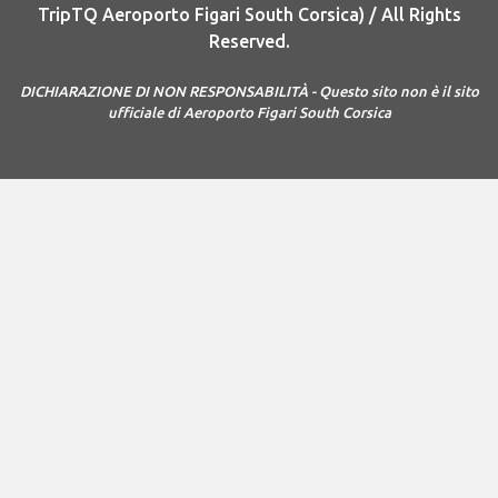
TripTQ Aeroporto Figari South Corsica) / All Rights
Reserved.
DICHIARAZIONE DI NON RESPONSABILITÀ - Questo sito non è il sito
ufficiale di Aeroporto Figari South Corsica