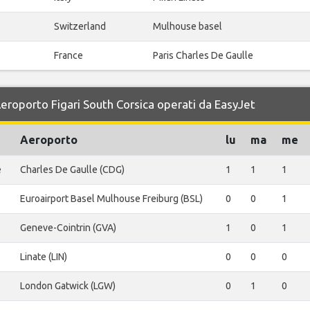
Switzerland
Mulhouse basel
France
Paris Charles De Gaulle
 Aeroporto Figari South Corsica operati da EasyJet
Aeroporto
lu
ma
me
e
Charles De Gaulle (CDG)
1
1
1
Euroairport Basel Mulhouse Freiburg (BSL)
0
0
1
Geneve-Cointrin (GVA)
1
0
1
Linate (LIN)
0
0
0
London Gatwick (LGW)
0
1
0