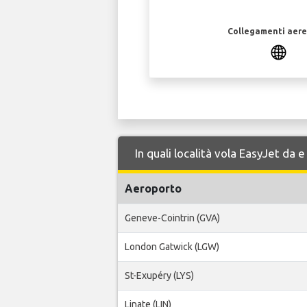
Collegamenti aerei
In quali località vola EasyJet da
Aeroporto
Geneve-Cointrin (GVA)
London Gatwick (LGW)
St-Exupéry (LYS)
Linate (LIN)