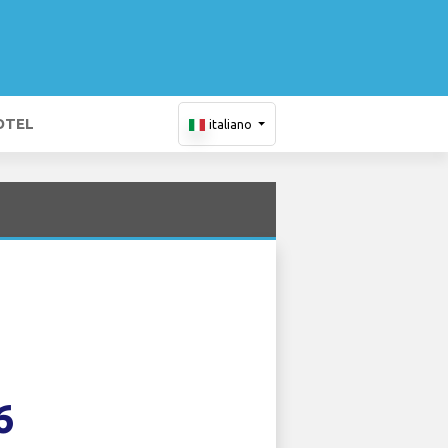
OTEL
italiano
6