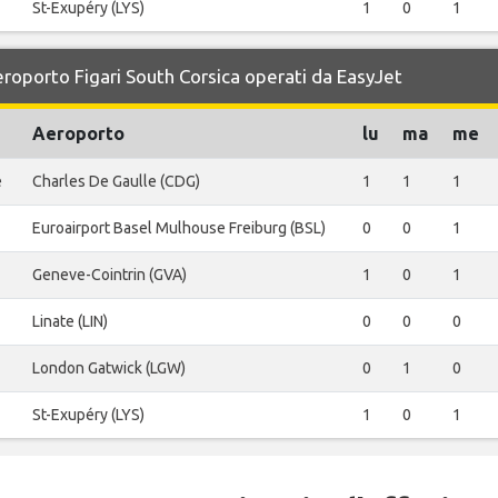
St-Exupéry (LYS)
1
0
1
Aeroporto Figari South Corsica operati da EasyJet
Aeroporto
lu
ma
me
e
Charles De Gaulle (CDG)
1
1
1
Euroairport Basel Mulhouse Freiburg (BSL)
0
0
1
Geneve-Cointrin (GVA)
1
0
1
Linate (LIN)
0
0
0
London Gatwick (LGW)
0
1
0
St-Exupéry (LYS)
1
0
1