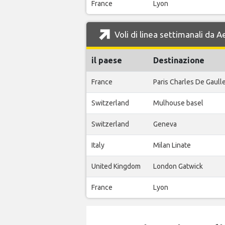
France
Lyon
Voli di linea settimanali da 
il paese
Destinazione
France
Paris Charles De Gaull
Switzerland
Mulhouse basel
Switzerland
Geneva
Italy
Milan Linate
United Kingdom
London Gatwick
France
Lyon