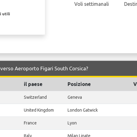
Voli settimanali
Desti
 utili
 e verso Aeroporto Figari South Corsica?
il paese
Posizione
V
Switzerland
Geneva
United Kingdom
London Gatwick
France
Lyon
Italy
Milan Linate