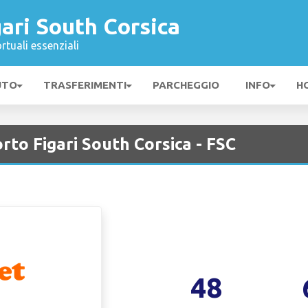
ari South Corsica
rtuali essenziali
UTO
TRASFERIMENTI
PARCHEGGIO
INFO
H
to Figari South Corsica - FSC
48