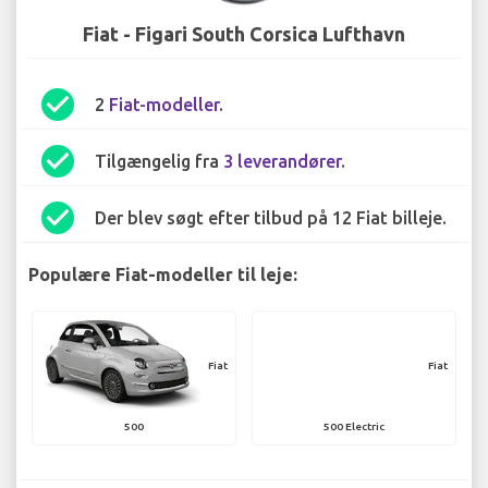
Fiat - Figari South Corsica Lufthavn
check_circle
2
Fiat-modeller
.
check_circle
Tilgængelig fra
3 leverandører
.
check_circle
Der blev søgt efter tilbud på 12 Fiat billeje.
Populære Fiat-modeller til leje:
Fiat
Fiat
500
500 Electric