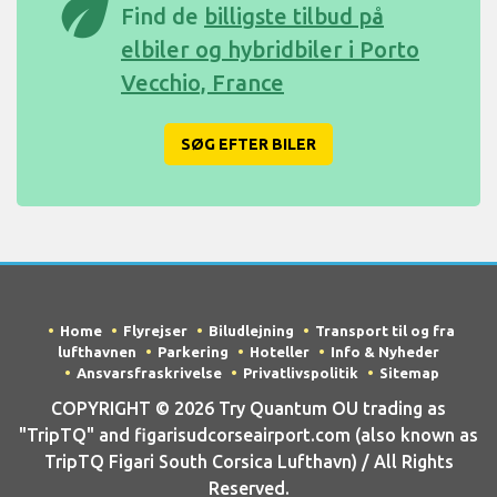
eco
Find de
billigste tilbud på
elbiler og hybridbiler i Porto
Vecchio, France
SØG EFTER BILER
Home
Flyrejser
Biludlejning
Transport til og fra
lufthavnen
Parkering
Hoteller
Info & Nyheder
Ansvarsfraskrivelse
Privatlivspolitik
Sitemap
COPYRIGHT © 2026 Try Quantum OU trading as
"TripTQ" and figarisudcorseairport.com (also known as
TripTQ Figari South Corsica Lufthavn) / All Rights
Reserved.