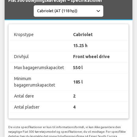
Fiat 500 udlejningskøretøjer – specifikationer
Kropstype
Cabriolet
15.25 h
Drivhjul
Front wheel drive
Max bagagerumskapacitet
550 l
Minimum
185 l
bagagerumskapacitet
Antal døre
2
Antal pladser
4
De viste specifikationer er kun til informationsformål, vi kan ikke garantere den
nøjagtige Fiat 500 køretøjsmodel og specifikationer, du vil modtage. For specifikke
detaljer bør du kontakte det givne biludlejningsfirma på Figari South Corsica