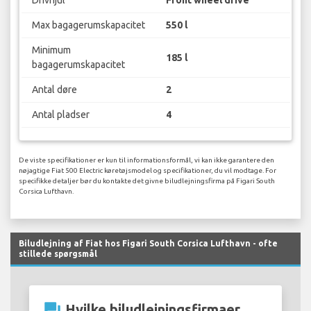
Drivhjul
Front wheel drive
Max bagagerumskapacitet
550 l
Minimum
185 l
bagagerumskapacitet
Antal døre
2
Antal pladser
4
De viste specifikationer er kun til informationsformål, vi kan ikke garantere den
nøjagtige Fiat 500 Electric køretøjsmodel og specifikationer, du vil modtage. For
specifikke detaljer bør du kontakte det givne biludlejningsfirma på Figari South
Corsica Lufthavn.
Biludlejning af Fiat hos Figari South Corsica Lufthavn - ofte
stillede spørgsmål
question_answer
Hvilke biludlejningsfirmaer