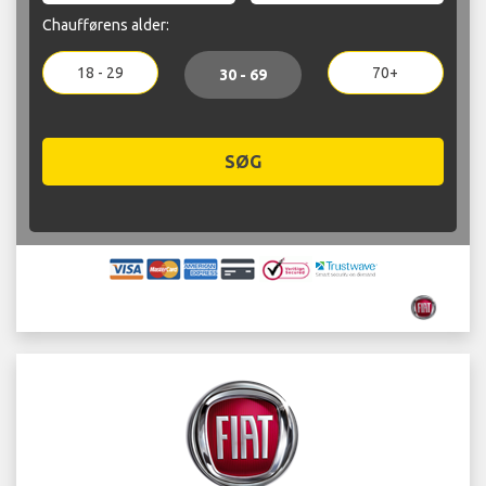
Chaufførens alder:
18 - 29
70+
30 - 69
SØG