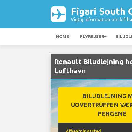
Figari South 
Vigtig information om luftha
HOME
FLYREJSER
BILUDL
Renault Biludlejning h
Lufthavn
BILUDLEJNING 
UOVERTRUFFEN VÆR
PENGENE
Afhentningssted