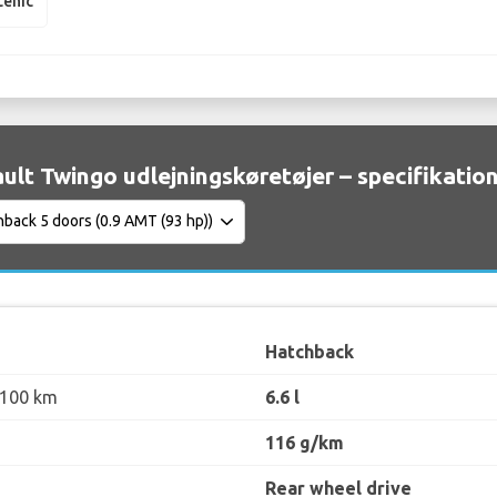
cenic
ult Twingo udlejningskøretøjer – specifikatio
Hatchback
 100 km
6.6 l
116 g/km
Rear wheel drive