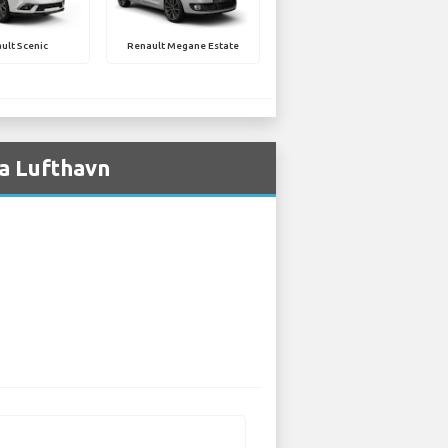
ult Scenic
Renault Megane Estate
ca Lufthavn