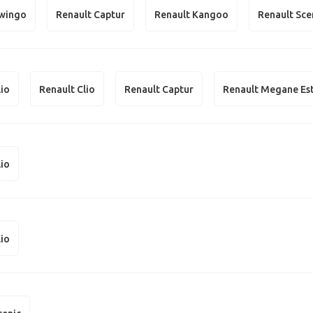
Twingo
Renault Captur
Renault Kangoo
Renault Sce
lio
Renault Clio
Renault Captur
Renault Megane Es
lio
lio