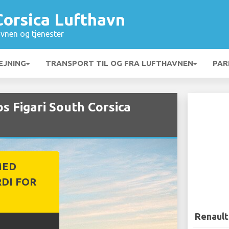
Corsica Lufthavn
vnen og tjenester
EJNING
TRANSPORT TIL OG FRA LUFTHAVNEN
PAR
os Figari South Corsica
MED
DI FOR
Renault