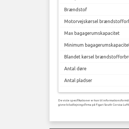
Brændstof
Motorvejskørsel brændstofforb
Max bagagerumskapacitet
Minimum bagagerumskapacite
Blandet kørsel brændstofforbr
Antal døre
Antal pladser
De viste specifikationer er kun til informationsformå
givne biludlejningsfirma på Figari South Corsica Luft