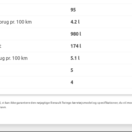
95
rug pr. 100 km
4.2 l
980 l
t
174 l
ug pr. 100 km
5.1 l
5
4
l, vi kan ikke garantere den nøjagtige Renault Twingo køretøjsmodel og specifikationer, du vil mo
havn.