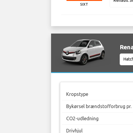
Renault S
SIXT
Rena
Kropstype
Bykørsel brændstofforbrug pr.
CO2-udledning
Drivhjul