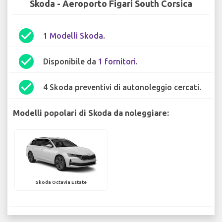
Skoda - Aeroporto Figari South Corsica
check_circle
1
Modelli Skoda
.
check_circle
Disponibile da
1 fornitori
.
check_circle
4 Skoda preventivi di autonoleggio cercati.
Modelli popolari di Skoda da noleggiare:
Skoda Octavia Estate