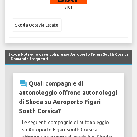
SIXT
Skoda Octavia Estate
Skoda Noleggio di veicoli presso Aeroporto Figari South Corsica
- Domande frequenti
question_answer
Quali compagnie di
autonoleggio offrono autonoleggi
di Skoda su Aeroporto Figari
South Corsica?
Le seguenti compagnie di autonoleggio
su Aeroporto Figari South Corsica
offrono una gamma di modelli di Skoda: