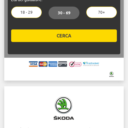
18 - 29
70+
30 - 69
CERCA