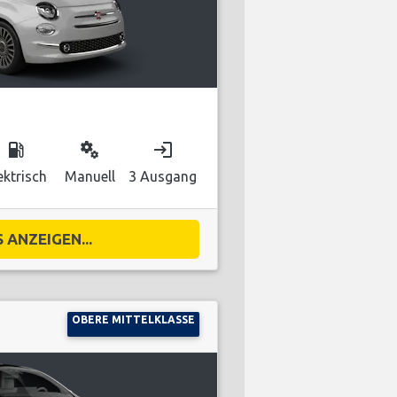
local_gas_station
miscellaneous_services
login
ektrisch
Manuell
3 Ausgang
 ANZEIGEN...
OBERE MITTELKLASSE