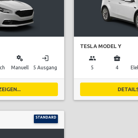
TESLA MODEL Y
miscellaneous_services
login
group
business_center
sch
Manuell
5 Ausgang
5
4
Ele
EIGEN...
DETAILS
STANDARD