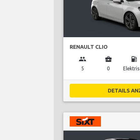
RENAULT CLIO
group
business_center
local_gas_station
5
0
Elektri
DETAILS ANZ