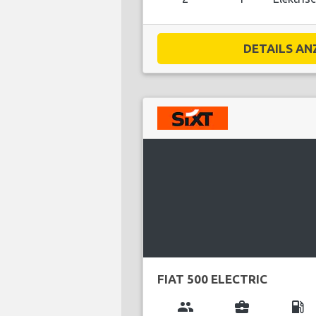
DETAILS ANZ
FIAT 500 ELECTRIC
group
business_center
local_gas_station