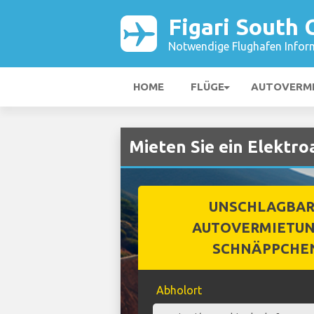
Figari South 
Notwendige Flughafen Infor
HOME
FLÜGE
AUTOVERM
Mieten Sie ein Elektro
UNSCHLAGBA
AUTOVERMIETUN
SCHNÄPPCHE
Abholort