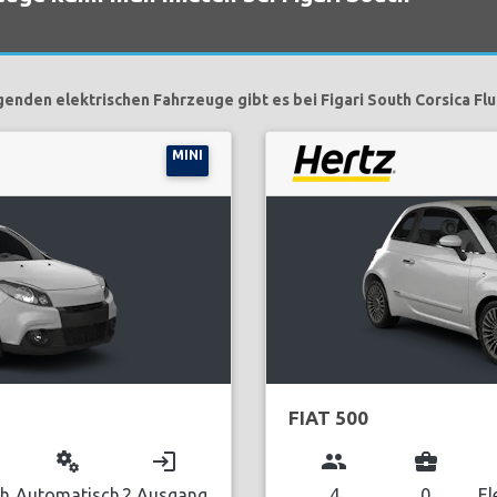
genden elektrischen Fahrzeuge gibt es bei Figari South Corsica Fl
MINI
FIAT 500
miscellaneous_services
login
group
business_center
ch
Automatisch
2 Ausgang
4
0
El