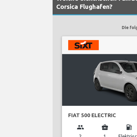
Corsica Flughafen?
Die fol
FIAT 500 ELECTRIC
group
business_center
local_gas_station
2
1
Elektris