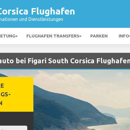
Corsica Flughafen
mationen und Dienstleistungen
IETUNG
FLUGHAFEN TRANSFERS
PARKEN
INFO
auto bei Figari South Corsica Flughafe
RE
GS-
N