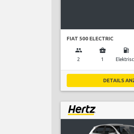
FIAT 500 ELECTRIC
group
business_center
local_gas_station
2
1
Elektris
DETAILS ANZ