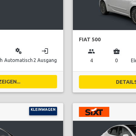
FIAT 500
miscellaneous_services
login
group
business_center
ch
Automatisch
2 Ausgang
4
0
El
EIGEN...
DETAILS
KLEINWAGEN