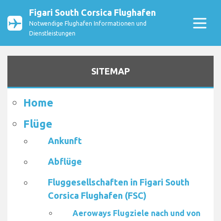
Figari South Corsica Flughafen
Notwendige Flughafen Informationen und
Dienstleistungen
SITEMAP
Home
Flüge
Ankunft
Abflüge
Fluggesellschaften in Figari South
Corsica Flughafen (FSC)
Aeroways Flugziele nach und von