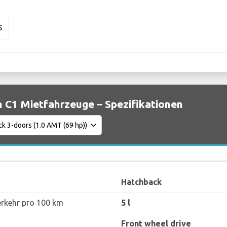
5
n C1 Mietfahrzeuge – Spezifikationen
Hatchback
erkehr pro 100 km
5 l
Front wheel drive