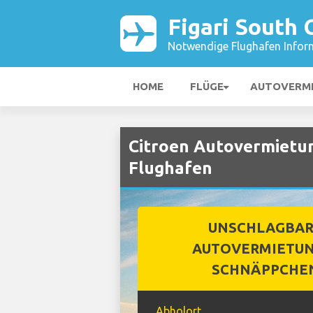
Figari South 
Notwendige Flughafen Infor
HOME
FLÜGE
AUTOVERM
Citroen Autovermietung
Flughafen
UNSCHLAGBA
AUTOVERMIETUN
SCHNÄPPCHE
Abholort