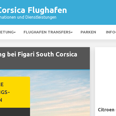
Corsica Flughafen
mationen und Dienstleistungen
IETUNG
FLUGHAFEN TRANSFERS
PARKEN
INFO
 bei Figari South Corsica
RE
GS-
N
Citroen 