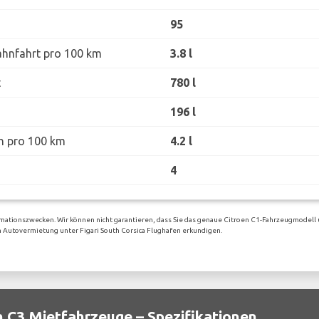
95
ahnfahrt pro 100 km
3.8 l
t
780 l
196 l
h pro 100 km
4.2 l
4
rmationszwecken. Wir können nicht garantieren, dass Sie das genaue Citroen C1-Fahrzeugmodell 
gen Autovermietung unter Figari South Corsica Flughafen erkundigen.
n C3 Mietfahrzeuge – Spezifikationen