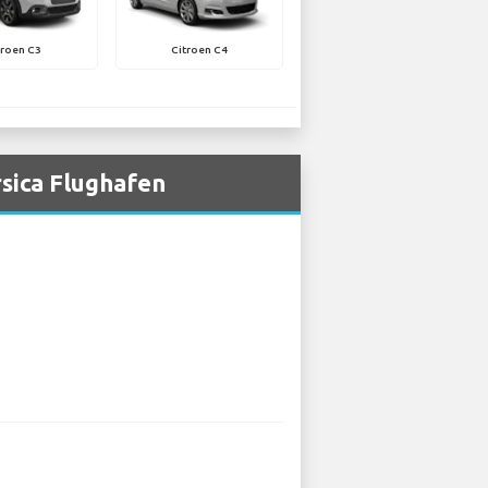
troen C3
Citroen C4
sica Flughafen