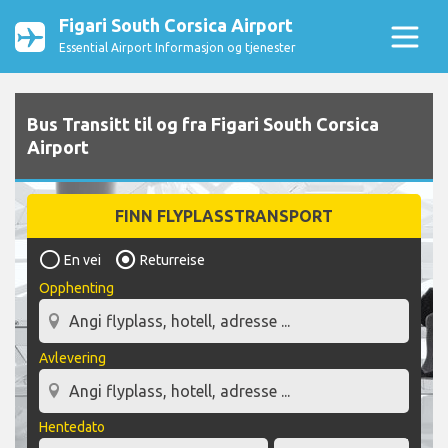
Figari South Corsica Airport
Essential Airport Informasjon og tjenester
Bus Transitt til og fra Figari South Corsica
Airport
FINN FLYPLASSTRANSPORT
En vei
Returreise
Opphenting
Avlevering
Hentedato