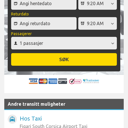
Returdato
Passasjerer
SØK
Andre transitt muligheter
Hos Taxi
local_taxi
Figari South Corsica Airport Taxi