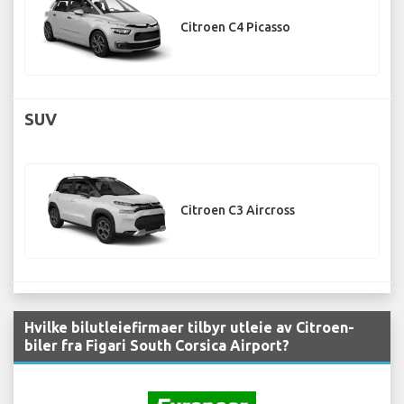
Citroen C4 Picasso
SUV
Citroen C3 Aircross
Hvilke bilutleiefirmaer tilbyr utleie av Citroen-
biler fra Figari South Corsica Airport?