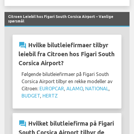
Citroen Leiebil hos Figari South Corsica Airport – Vanlige
spørsmål
question_answer
Hvilke bilutleiefirmaer tilbyr
leiebil fra Citroen hos Figari South
Corsica Airport?
Følgende bilutleiefirmaer på Figari South
Corsica Airport tilbyr en rekke modeller av
Citroen:
EUROPCAR
,
ALAMO
,
NATIONAL
,
BUDGET
,
HERTZ
question_answer
Hvilket bilutleiefirma på Figari
South Corsica Airport tilbyr de