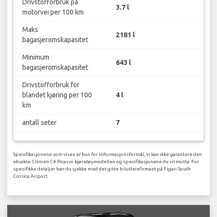
Drivstofforbruk på
3.7 l
motorvei per 100 km
Maks
2181 l
bagasjeromskapasitet
Minimum
643 l
bagasjeromskapasitet
Drivstofforbruk for
blandet kjøring per 100
4 l
km
antall seter
7
Spesifikasjonene som vises er kun for informasjonsformål, vi kan ikke garantere den
eksakte Citroen C4 Picasso kjøretøymodellen og spesifikasjonene du vil motta. For
spesifikke detaljer bør du sjekke med det gitte bilutleiefirmaet på Figari South
Corsica Airport.