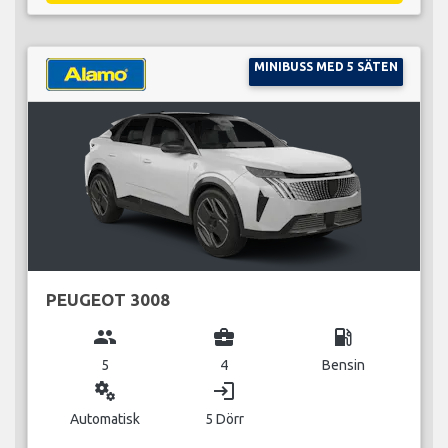
MINIBUSS MED 5 SÄTEN
PEUGEOT 3008
group
business_center
local_gas_station
5
4
Bensin
miscellaneous_services
login
Automatisk
5 Dörr