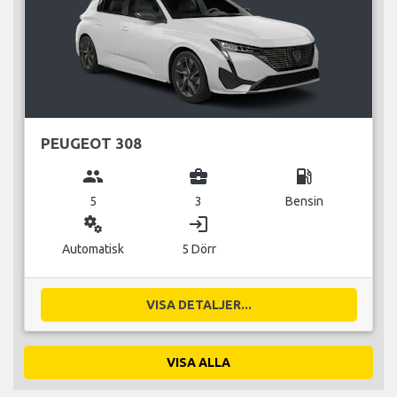
PEUGEOT 308
group
business_center
local_gas_station
5
3
Bensin
miscellaneous_services
login
Automatisk
5 Dörr
VISA DETALJER...
VISA ALLA