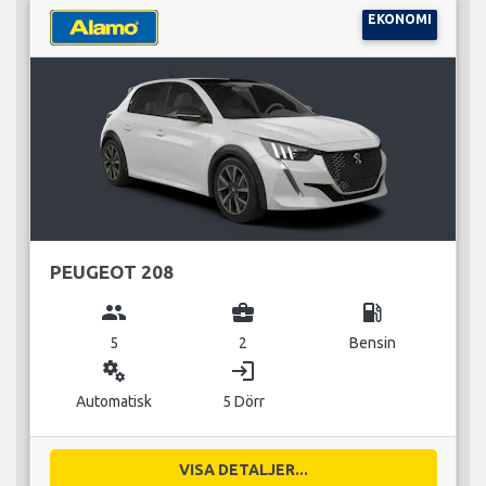
EKONOMI
PEUGEOT 208
group
business_center
local_gas_station
5
2
Bensin
miscellaneous_services
login
Automatisk
5 Dörr
VISA DETALJER...