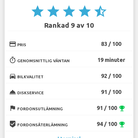
star
star
star
star
star_half
Rankad 9 av 10
credit_card
83 / 100
PRIS
timer
19 minuter
GENOMSNITTLIG VÄNTAN
directions_car
92 / 100
BILKVALITET
room_service
91 / 100
DISKSERVICE
flag
91 / 100
emoji_events
FORDONSUTLÄMNING
beenhere
94 / 100
emoji_events
FORDONSÅTERLÄMNING