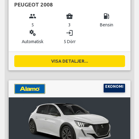
PEUGEOT 2008
group
business_center
local_gas_station
5
3
Bensin
miscellaneous_services
login
Automatisk
5 Dörr
VISA DETALJER...
EKONOMI