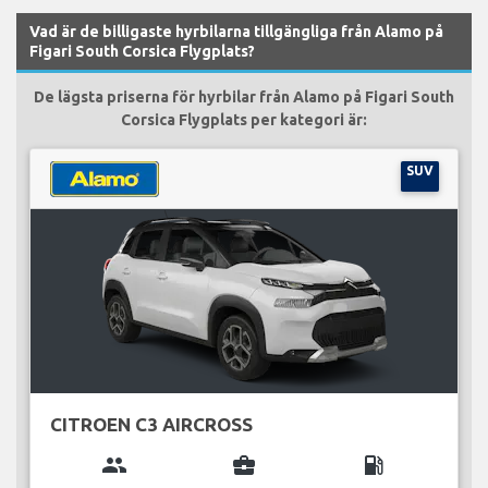
Vad är de billigaste hyrbilarna tillgängliga från Alamo på
Figari South Corsica Flygplats?
De lägsta priserna för hyrbilar från Alamo på Figari South
Corsica Flygplats per kategori är:
SUV
CITROEN C3 AIRCROSS
group
business_center
local_gas_station