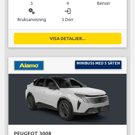
5
4
Bensin
miscellaneous_services
login
Bruksanvisning
5 Dörr
VISA DETALJER...
MINIBUSS MED 5 SÄTEN
PEUGEOT 3008