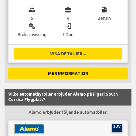
group
business_center
local_gas_station
5
4
Bensin
miscellaneous_services
login
Bruksanvisning
5 Dörr
VISA DETALJER...
MER INFORMATION
Vilka automathyrbilar erbjuder Alamo på Figari South
Corsica Flygplats?
Alamo erbjuder följande automatbilar:
SUV