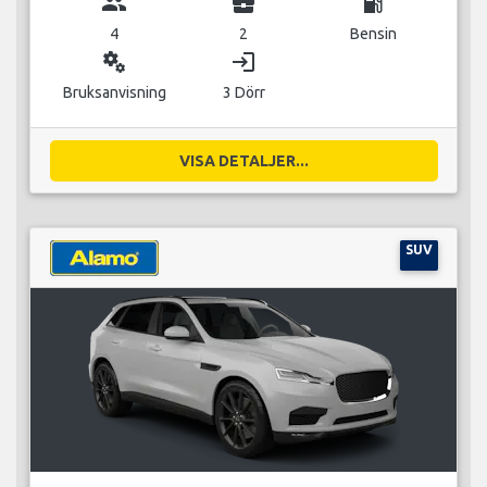
group
business_center
local_gas_station
4
2
Bensin
miscellaneous_services
login
Bruksanvisning
3 Dörr
VISA DETALJER...
SUV