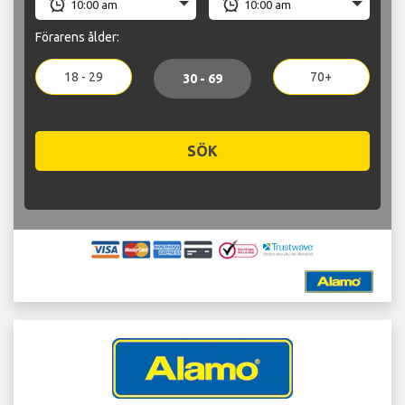
Förarens ålder:
18 - 29
70+
30 - 69
SÖK