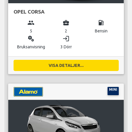
OPEL CORSA
group
business_center
local_gas_station
5
2
Bensin
miscellaneous_services
login
Bruksanvisning
3 Dörr
VISA DETALJER...
MINI