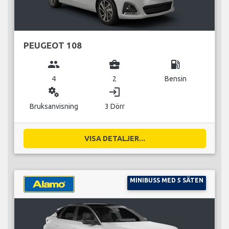
PEUGEOT 108
group
business_center
local_gas_station
4
2
Bensin
miscellaneous_services
login
Bruksanvisning
3 Dörr
VISA DETALJER...
MINIBUSS MED 5 SÄTEN