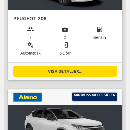
PEUGEOT 208
group
business_center
local_gas_station
5
2
Bensin
miscellaneous_services
login
Automatisk
5 Dörr
VISA DETALJER...
MINIBUSS MED 5 SÄTEN