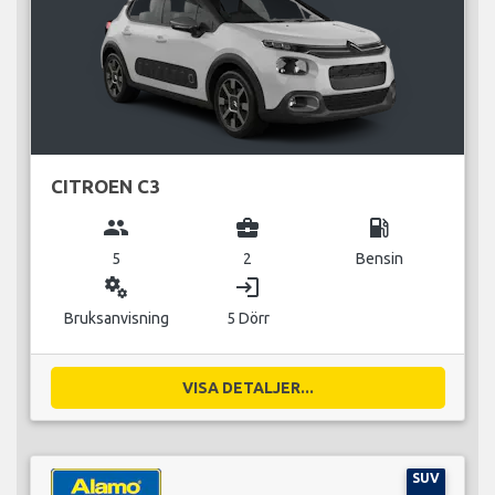
CITROEN C3
group
business_center
local_gas_station
5
2
Bensin
miscellaneous_services
login
Bruksanvisning
5 Dörr
VISA DETALJER...
SUV