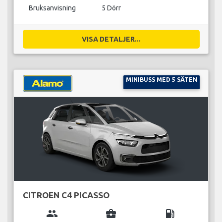
Bruksanvisning
5 Dörr
VISA DETALJER...
MINIBUSS MED 5 SÄTEN
CITROEN C4 PICASSO
group
business_center
local_gas_station