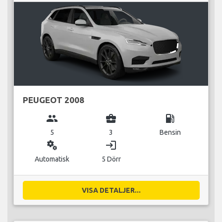
PEUGEOT 2008
group
business_center
local_gas_station
5
3
Bensin
miscellaneous_services
login
Automatisk
5 Dörr
VISA DETALJER...