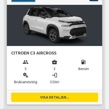
CITROEN C3 AIRCROSS
group
business_center
local_gas_station
5
3
Bensin
miscellaneous_services
login
Bruksanvisning
5 Dörr
VISA DETALJER...