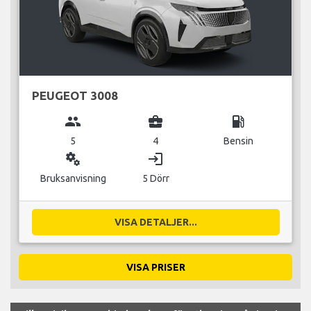
PEUGEOT 3008
group
business_center
local_gas_station
5
4
Bensin
miscellaneous_services
login
Bruksanvisning
5 Dörr
VISA DETALJER...
VISA PRISER