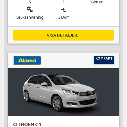
5
3
Bensin
miscellaneous_services
login
Bruksanvisning
5 Dörr
VISA DETALJER...
KOMPAKT
CITROEN C4