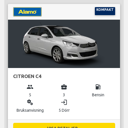
KOMPAKT
CITROEN C4
group
business_center
local_gas_station
5
3
Bensin
miscellaneous_services
login
Bruksanvisning
5 Dörr