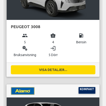
PEUGEOT 3008
group
business_center
local_gas_station
5
4
Bensin
miscellaneous_services
login
Bruksanvisning
5 Dörr
VISA DETALJER...
KOMPAKT