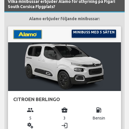
Vilka minibussar erbjuder Alamo för uthyrning på Figari
South Corsica Flygplats?
Alamo erbjuder följande minibussar:
MINIBUSS MED 5 SÄTEN
CITROEN BERLINGO
group
business_center
local_gas_station
5
3
Bensin
miscellaneous_services
login