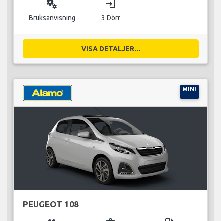
miscellaneous_services
login
Bruksanvisning
3 Dörr
VISA DETALJER...
MINI
PEUGEOT 108