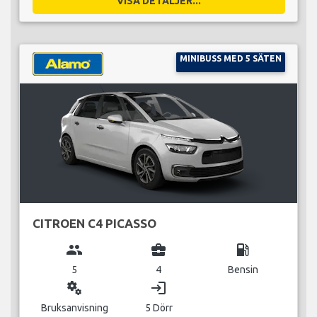
VISA DETALJER...
MINIBUSS MED 5 SÄTEN
CITROEN C4 PICASSO
group
business_center
local_gas_station
5
4
Bensin
miscellaneous_services
login
Bruksanvisning
5 Dörr