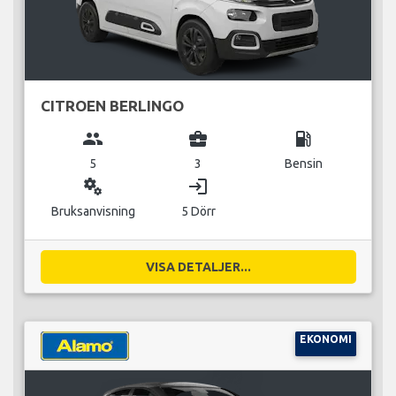
CITROEN BERLINGO
group
business_center
local_gas_station
5
3
Bensin
miscellaneous_services
login
Bruksanvisning
5 Dörr
VISA DETALJER...
EKONOMI