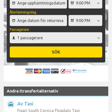
Återlämningsdag
Passagerare
SÖK
Andra ttransfertalternativ
Av Taxi
local_taxi
Figari South Corsica Flygplats Taxi