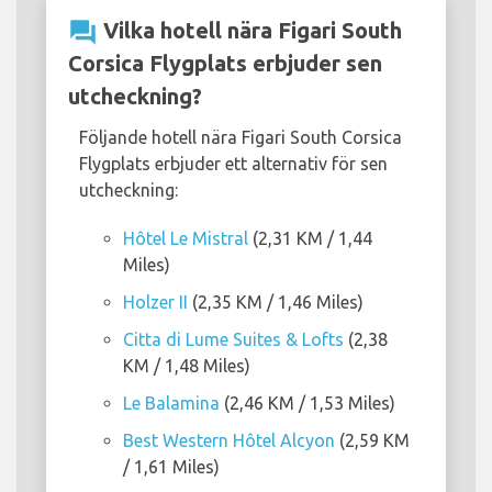
question_answer
Vilka hotell nära Figari South
Corsica Flygplats erbjuder sen
utcheckning?
Följande hotell nära Figari South Corsica
Flygplats erbjuder ett alternativ för sen
utcheckning:
Hôtel Le Mistral
(2,31 KM / 1,44
Miles)
Holzer II
(2,35 KM / 1,46 Miles)
Citta di Lume Suites & Lofts
(2,38
KM / 1,48 Miles)
Le Balamina
(2,46 KM / 1,53 Miles)
Best Western Hôtel Alcyon
(2,59 KM
/ 1,61 Miles)