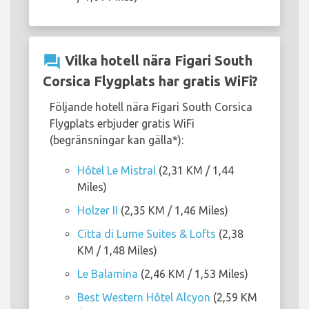
question_answer
Vilka hotell nära Figari South
Corsica Flygplats har gratis WiFi?
Följande hotell nära Figari South Corsica
Flygplats erbjuder gratis WiFi
(begränsningar kan gälla*):
Hôtel Le Mistral
(2,31 KM / 1,44
Miles)
Holzer II
(2,35 KM / 1,46 Miles)
Citta di Lume Suites & Lofts
(2,38
KM / 1,48 Miles)
Le Balamina
(2,46 KM / 1,53 Miles)
Best Western Hôtel Alcyon
(2,59 KM