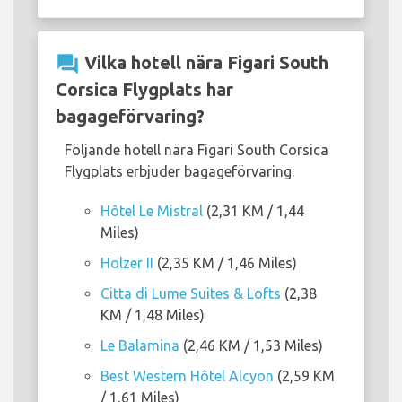
question_answer
Vilka hotell nära Figari South
Corsica Flygplats har
bagageförvaring?
Följande hotell nära Figari South Corsica
Flygplats erbjuder bagageförvaring:
Hôtel Le Mistral
(2,31 KM / 1,44
Miles)
Holzer II
(2,35 KM / 1,46 Miles)
Citta di Lume Suites & Lofts
(2,38
KM / 1,48 Miles)
Le Balamina
(2,46 KM / 1,53 Miles)
Best Western Hôtel Alcyon
(2,59 KM
/ 1,61 Miles)