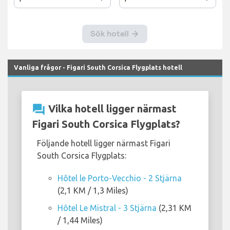
Vanliga frågor - Figari South Corsica Flygplats hotell
question_answer
Vilka hotell ligger närmast
Figari South Corsica Flygplats?
Följande hotell ligger närmast Figari
South Corsica Flygplats:
Hôtel le Porto-Vecchio - 2 Stjärna
(2,1 KM / 1,3 Miles)
Hôtel Le Mistral - 3 Stjärna
(2,31 KM
/ 1,44 Miles)