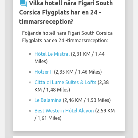
question_answer
Vilka hotell nära Figari South
Corsica Flygplats har en 24 -
timmarsreception?
Följande hotell nära Figari South Corsica
Flygplats har en 24 -timmarsreception:
Hôtel Le Mistral
(2,31 KM / 1,44
Miles)
Holzer II
(2,35 KM / 1,46 Miles)
Citta di Lume Suites & Lofts
(2,38
KM / 1,48 Miles)
Le Balamina
(2,46 KM / 1,53 Miles)
Best Western Hôtel Alcyon
(2,59 KM
/ 1,61 Miles)