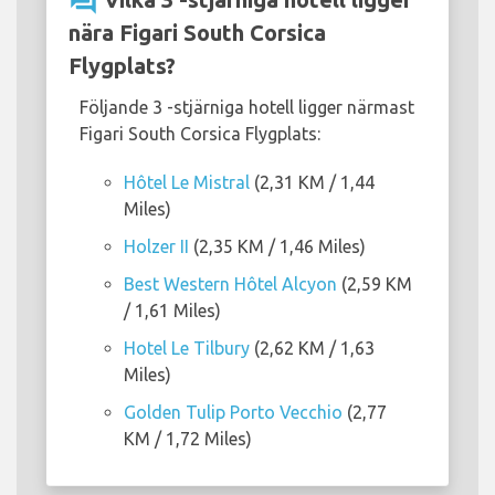
question_answer
nära Figari South Corsica
Flygplats?
Följande 3 -stjärniga hotell ligger närmast
Figari South Corsica Flygplats:
Hôtel Le Mistral
(2,31 KM / 1,44
Miles)
Holzer II
(2,35 KM / 1,46 Miles)
Best Western Hôtel Alcyon
(2,59 KM
/ 1,61 Miles)
Hotel Le Tilbury
(2,62 KM / 1,63
Miles)
Golden Tulip Porto Vecchio
(2,77
KM / 1,72 Miles)