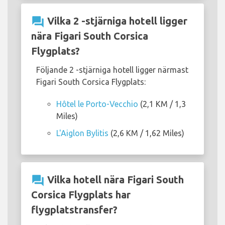
question_answer
Vilka 2 -stjärniga hotell ligger
nära Figari South Corsica
Flygplats?
Följande 2 -stjärniga hotell ligger närmast
Figari South Corsica Flygplats:
Hôtel le Porto-Vecchio
(2,1 KM / 1,3
Miles)
L'Aiglon Bylitis
(2,6 KM / 1,62 Miles)
question_answer
Vilka hotell nära Figari South
Corsica Flygplats har
flygplatstransfer?