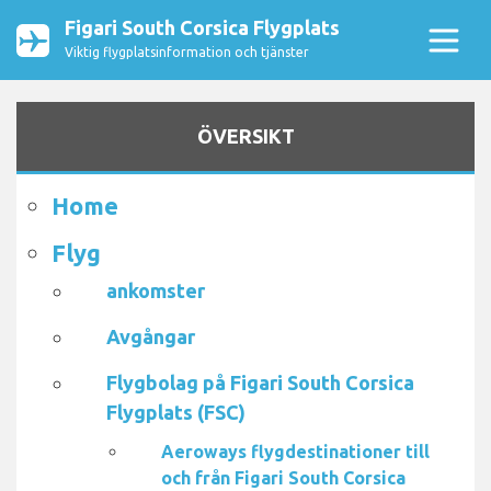
Figari South Corsica Flygplats
Viktig flygplatsinformation och tjänster
ÖVERSIKT
Home
Flyg
ankomster
Avgångar
Flygbolag på Figari South Corsica
Flygplats (FSC)
Aeroways flygdestinationer till
och från Figari South Corsica