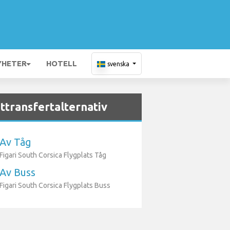
YHETER
HOTELL
svenska
ttransfertalternativ
Av Tåg
Figari South Corsica Flygplats Tåg
Av Buss
Figari South Corsica Flygplats Buss