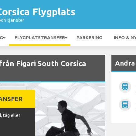
Corsica Flygplats
och tjänster
NG
FLYGPLATSTRANSFER
PARKERING
INFO & N
Andra 
 från Figari South Corsica
train
RANSFER
directions_bus
, tåg eller