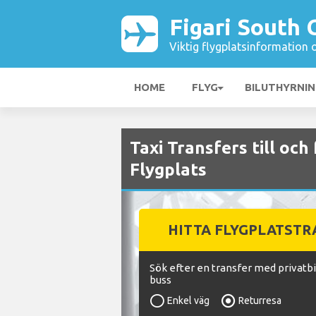
Figari South 
Viktig flygplatsinformation 
HOME
FLYG
BILUTHYRNI
Taxi Transfers till och
Flygplats
HITTA FLYGPLATST
Sök efter en transfer med privatbil
buss
Enkel väg
Returresa